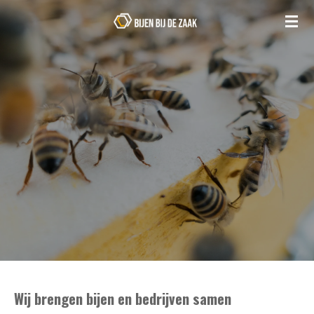
Ga
direct
naar
de
hoofdinhoud
Wij brengen bijen en bedrijven samen