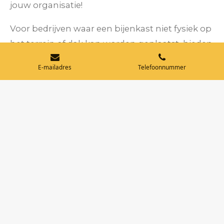
jouw organisatie!
Voor bedrijven waar een bijenkast niet fysiek op
het terrein of dak kan worden geplaatst, bieden
we nu de mogelijkheid om een
bijenkast te
E-mailadres
Telefoonnummer
adopteren
. Als de ruimte op jouw bedrijfsterrein
niet geschikt is, kun je een bijenkast adopteren
die wordt geplaatst op onze bijenstal in
Groningen. Dit is niet alleen financieel
voordeliger, maar de geoogste honing wordt
ook persoonlijk bij jou afgeleverd."